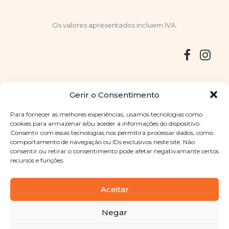
Os valores apresentados incluem IVA.
Entregas
Devoluções
Livro de Reclamações
Gerir o Consentimento
Para fornecer as melhores experiências, usamos tecnologias como
cookies para armazenar e/ou aceder a informações do dispositivo.
Consentir com essas tecnologias nos permitirá processar dados, como
Copyright © 2025
Sabores Santa Clara
. Todos os direitos
comportamento de navegação ou IDs exclusivos neste site. Não
reservados
Política de Privacidade
|
Termos e condições
consentir ou retirar o consentimento pode afetar negativamante certos
recursos e funções.
Designed by
Shift Your Branding Agency
| Powered by
BOLEIMA
Aceitar
Negar
Pay