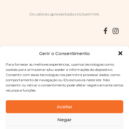
Os valores apresentados incluem IVA.
Entregas
Devoluções
Livro de Reclamações
Gerir o Consentimento
Para fornecer as melhores experiências, usamos tecnologias como
cookies para armazenar e/ou aceder a informações do dispositivo.
Consentir com essas tecnologias nos permitirá processar dados, como
Copyright © 2025
Sabores Santa Clara
. Todos os direitos
comportamento de navegação ou IDs exclusivos neste site. Não
reservados
Política de Privacidade
|
Termos e condições
consentir ou retirar o consentimento pode afetar negativamante certos
recursos e funções.
Designed by
Shift Your Branding Agency
| Powered by
BOLEIMA
Aceitar
Negar
Pay