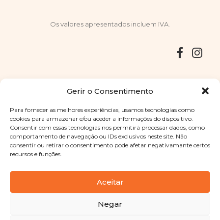
Os valores apresentados incluem IVA.
Entregas
Devoluções
Livro de Reclamações
Gerir o Consentimento
Para fornecer as melhores experiências, usamos tecnologias como
cookies para armazenar e/ou aceder a informações do dispositivo.
Consentir com essas tecnologias nos permitirá processar dados, como
Copyright © 2025
Sabores Santa Clara
. Todos os direitos
comportamento de navegação ou IDs exclusivos neste site. Não
reservados
Política de Privacidade
|
Termos e condições
consentir ou retirar o consentimento pode afetar negativamante certos
recursos e funções.
Designed by
Shift Your Branding Agency
| Powered by
BOLEIMA
Aceitar
Negar
Pay