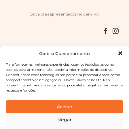
Os valores apresentados incluem IVA.
Entregas
Devoluções
Livro de Reclamações
Gerir o Consentimento
Para fornecer as melhores experiências, usamos tecnologias como
cookies para armazenar e/ou aceder a informações do dispositivo.
Consentir com essas tecnologias nos permitirá processar dados, como
Copyright © 2025
Sabores Santa Clara
. Todos os direitos
comportamento de navegação ou IDs exclusivos neste site. Não
reservados
Política de Privacidade
|
Termos e condições
consentir ou retirar o consentimento pode afetar negativamante certos
recursos e funções.
Designed by
Shift Your Branding Agency
| Powered by
BOLEIMA
Aceitar
Negar
Pay