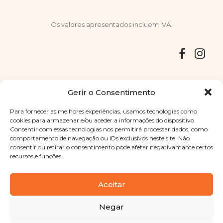
Os valores apresentados incluem IVA.
Entregas
Devoluções
Livro de Reclamações
Gerir o Consentimento
Para fornecer as melhores experiências, usamos tecnologias como
cookies para armazenar e/ou aceder a informações do dispositivo.
Consentir com essas tecnologias nos permitirá processar dados, como
Copyright © 2025
Sabores Santa Clara
. Todos os direitos
comportamento de navegação ou IDs exclusivos neste site. Não
reservados
Política de Privacidade
|
Termos e condições
consentir ou retirar o consentimento pode afetar negativamante certos
recursos e funções.
Designed by
Shift Your Branding Agency
| Powered by
BOLEIMA
Aceitar
Negar
Pay