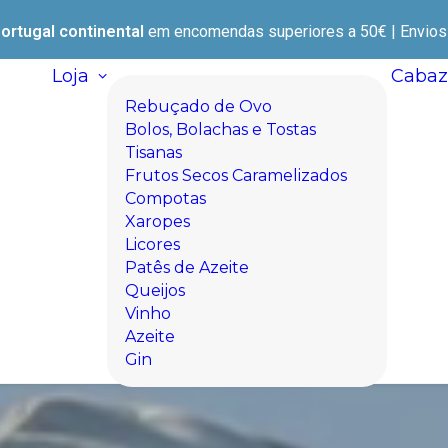
ortugal continental
em encomendas superiores a 50€ | Envios e
Loja
Cabaz
Rebuçado de Ovo
Bolos, Bolachas e Tostas
Tisanas
Frutos Secos Caramelizados
Compotas
Xaropes
Licores
Patês de Azeite
Queijos
Vinho
Azeite
Gin