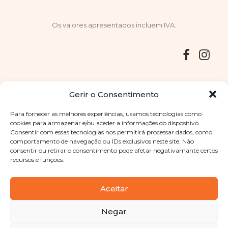
Os valores apresentados incluem IVA.
Entregas
Devoluções
Livro de Reclamações
Gerir o Consentimento
Para fornecer as melhores experiências, usamos tecnologias como
cookies para armazenar e/ou aceder a informações do dispositivo.
Consentir com essas tecnologias nos permitirá processar dados, como
Copyright © 2025
Sabores Santa Clara
. Todos os direitos
comportamento de navegação ou IDs exclusivos neste site. Não
reservados
Política de Privacidade
|
Termos e condições
consentir ou retirar o consentimento pode afetar negativamante certos
recursos e funções.
Designed by
Shift Your Branding Agency
| Powered by
BOLEIMA
Aceitar
Negar
Pay