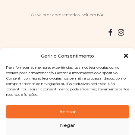
Os valores apresentados incluem IVA.
Entregas
Devoluções
Livro de Reclamações
Gerir o Consentimento
Para fornecer as melhores experiências, usamos tecnologias como
cookies para armazenar e/ou aceder a informações do dispositivo.
Consentir com essas tecnologias nos permitirá processar dados, como
Copyright © 2025
Sabores Santa Clara
. Todos os direitos
comportamento de navegação ou IDs exclusivos neste site. Não
reservados
Política de Privacidade
|
Termos e condições
consentir ou retirar o consentimento pode afetar negativamante certos
recursos e funções.
Designed by
Shift Your Branding Agency
| Powered by
BOLEIMA
Aceitar
Negar
Pay