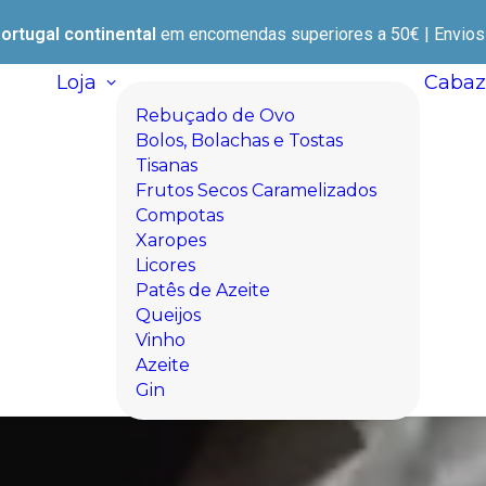
ortugal continental
em encomendas superiores a 50€ | Envios e
Loja
Cabaz
Rebuçado de Ovo
Bolos, Bolachas e Tostas
Tisanas
Frutos Secos Caramelizados
Compotas
Xaropes
Licores
Patês de Azeite
Queijos
Vinho
Azeite
Gin