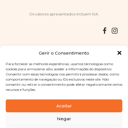
Os valores apresentados incluem IVA.
Entregas
Devoluções
Livro de Reclamações
Gerir o Consentimento
Para fornecer as melhores experiências, usamos tecnologias como
cookies para armazenar e/ou aceder a informações do dispositivo.
Consentir com essas tecnologias nos permitirá processar dados, como
Copyright © 2025
Sabores Santa Clara
. Todos os direitos
comportamento de navegação ou IDs exclusivos neste site. Não
reservados
Política de Privacidade
|
Termos e condições
consentir ou retirar o consentimento pode afetar negativamante certos
recursos e funções.
Designed by
Shift Your Branding Agency
| Powered by
BOLEIMA
Aceitar
Negar
Pay