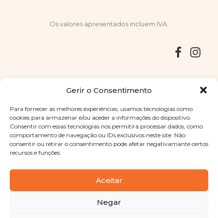
Os valores apresentados incluem IVA.
Entregas
Devoluções
Livro de Reclamações
Gerir o Consentimento
Para fornecer as melhores experiências, usamos tecnologias como
cookies para armazenar e/ou aceder a informações do dispositivo.
Consentir com essas tecnologias nos permitirá processar dados, como
Copyright © 2025
Sabores Santa Clara
. Todos os direitos
comportamento de navegação ou IDs exclusivos neste site. Não
reservados
Política de Privacidade
|
Termos e condições
consentir ou retirar o consentimento pode afetar negativamante certos
recursos e funções.
Designed by
Shift Your Branding Agency
| Powered by
BOLEIMA
Aceitar
Negar
Pay