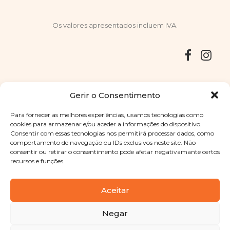
Os valores apresentados incluem IVA.
Entregas
Devoluções
Livro de Reclamações
Gerir o Consentimento
Para fornecer as melhores experiências, usamos tecnologias como
cookies para armazenar e/ou aceder a informações do dispositivo.
Consentir com essas tecnologias nos permitirá processar dados, como
Copyright © 2025
Sabores Santa Clara
. Todos os direitos
comportamento de navegação ou IDs exclusivos neste site. Não
reservados
Política de Privacidade
|
Termos e condições
consentir ou retirar o consentimento pode afetar negativamante certos
recursos e funções.
Designed by
Shift Your Branding Agency
| Powered by
BOLEIMA
Aceitar
Negar
Pay