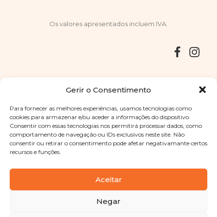
Os valores apresentados incluem IVA.
Entregas
Devoluções
Livro de Reclamações
Gerir o Consentimento
Para fornecer as melhores experiências, usamos tecnologias como
cookies para armazenar e/ou aceder a informações do dispositivo.
Consentir com essas tecnologias nos permitirá processar dados, como
Copyright © 2025
Sabores Santa Clara
. Todos os direitos
comportamento de navegação ou IDs exclusivos neste site. Não
reservados
Política de Privacidade
|
Termos e condições
consentir ou retirar o consentimento pode afetar negativamante certos
recursos e funções.
Designed by
Shift Your Branding Agency
| Powered by
BOLEIMA
Aceitar
Negar
Pay