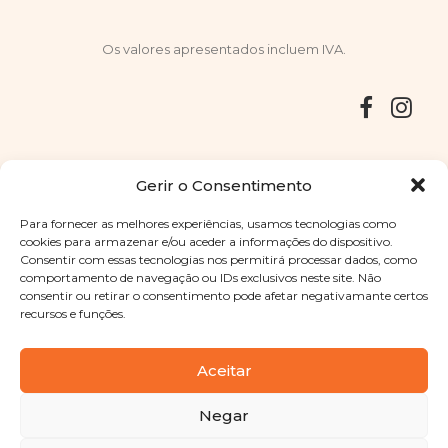
Os valores apresentados incluem IVA.
Entregas
Devoluções
Livro de Reclamações
Gerir o Consentimento
Para fornecer as melhores experiências, usamos tecnologias como
cookies para armazenar e/ou aceder a informações do dispositivo.
Consentir com essas tecnologias nos permitirá processar dados, como
Copyright © 2025
Sabores Santa Clara
. Todos os direitos
comportamento de navegação ou IDs exclusivos neste site. Não
reservados
Política de Privacidade
|
Termos e condições
consentir ou retirar o consentimento pode afetar negativamante certos
recursos e funções.
Designed by
Shift Your Branding Agency
| Powered by
BOLEIMA
Aceitar
Negar
Pay