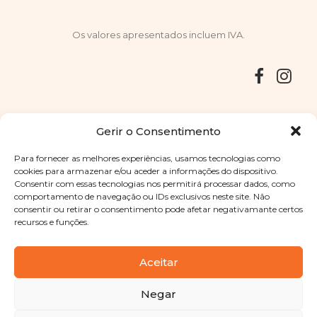
Os valores apresentados incluem IVA.
Entregas
Devoluções
Livro de Reclamações
Gerir o Consentimento
Para fornecer as melhores experiências, usamos tecnologias como
cookies para armazenar e/ou aceder a informações do dispositivo.
Consentir com essas tecnologias nos permitirá processar dados, como
Copyright © 2025
Sabores Santa Clara
. Todos os direitos
comportamento de navegação ou IDs exclusivos neste site. Não
reservados
Política de Privacidade
|
Termos e condições
consentir ou retirar o consentimento pode afetar negativamante certos
recursos e funções.
Designed by
Shift Your Branding Agency
| Powered by
BOLEIMA
Aceitar
Negar
Pay