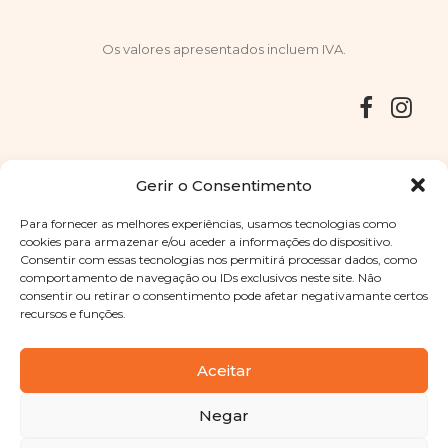
Os valores apresentados incluem IVA.
Entregas
Devoluções
Livro de Reclamações
Gerir o Consentimento
Para fornecer as melhores experiências, usamos tecnologias como
cookies para armazenar e/ou aceder a informações do dispositivo.
Consentir com essas tecnologias nos permitirá processar dados, como
Copyright © 2025
Sabores Santa Clara
. Todos os direitos
comportamento de navegação ou IDs exclusivos neste site. Não
reservados
Política de Privacidade
|
Termos e condições
consentir ou retirar o consentimento pode afetar negativamante certos
recursos e funções.
Designed by
Shift Your Branding Agency
| Powered by
BOLEIMA
Aceitar
Negar
Pay