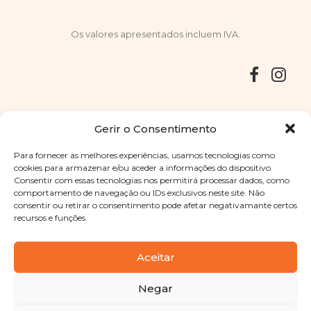
Os valores apresentados incluem IVA.
Entregas
Devoluções
Livro de Reclamações
Gerir o Consentimento
Para fornecer as melhores experiências, usamos tecnologias como
cookies para armazenar e/ou aceder a informações do dispositivo.
Consentir com essas tecnologias nos permitirá processar dados, como
Copyright © 2025
Sabores Santa Clara
. Todos os direitos
comportamento de navegação ou IDs exclusivos neste site. Não
reservados
Política de Privacidade
|
Termos e condições
consentir ou retirar o consentimento pode afetar negativamante certos
recursos e funções.
Designed by
Shift Your Branding Agency
| Powered by
BOLEIMA
Aceitar
Negar
Pay