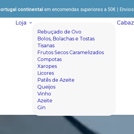
ortugal continental
em encomendas superiores a 50€ | Envios e
Loja
Cabaz
Rebuçado de Ovo
Bolos, Bolachas e Tostas
Tisanas
Frutos Secos Caramelizados
Compotas
Xaropes
Licores
Patês de Azeite
Queijos
Vinho
Azeite
Gin