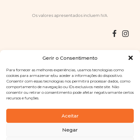
Os valores apresentados incluem IVA.
Entregas
Devoluções
Livro de Reclamações
Gerir o Consentimento
Para fornecer as melhores experiências, usamos tecnologias como
cookies para armazenar e/ou aceder a informações do dispositivo.
Consentir com essas tecnologias nos permitirá processar dados, como
Copyright © 2025
Sabores Santa Clara
. Todos os direitos
comportamento de navegação ou IDs exclusivos neste site. Não
reservados
Política de Privacidade
|
Termos e condições
consentir ou retirar o consentimento pode afetar negativamante certos
recursos e funções.
Designed by
Shift Your Branding Agency
| Powered by
BOLEIMA
Aceitar
Negar
Pay