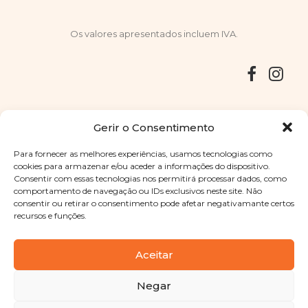
Os valores apresentados incluem IVA.
Entregas
Devoluções
Livro de Reclamações
Gerir o Consentimento
Para fornecer as melhores experiências, usamos tecnologias como
cookies para armazenar e/ou aceder a informações do dispositivo.
Consentir com essas tecnologias nos permitirá processar dados, como
Copyright © 2025
Sabores Santa Clara
. Todos os direitos
comportamento de navegação ou IDs exclusivos neste site. Não
reservados
Política de Privacidade
|
Termos e condições
consentir ou retirar o consentimento pode afetar negativamante certos
recursos e funções.
Designed by
Shift Your Branding Agency
| Powered by
BOLEIMA
Aceitar
Negar
Pay