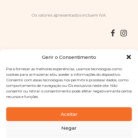
Os valores apresentados incluem IVA.
Entregas
Devoluções
Livro de Reclamações
Gerir o Consentimento
Para fornecer as melhores experiências, usamos tecnologias como
cookies para armazenar e/ou aceder a informações do dispositivo.
Consentir com essas tecnologias nos permitirá processar dados, como
Copyright © 2025
Sabores Santa Clara
. Todos os direitos
comportamento de navegação ou IDs exclusivos neste site. Não
reservados
Política de Privacidade
|
Termos e condições
consentir ou retirar o consentimento pode afetar negativamante certos
recursos e funções.
Designed by
Shift Your Branding Agency
| Powered by
BOLEIMA
Aceitar
Negar
Pay