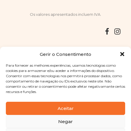
Os valores apresentados incluem IVA.
Entregas
Devoluções
Livro de Reclamações
Gerir o Consentimento
Para fornecer as melhores experiências, usamos tecnologias como
cookies para armazenar e/ou aceder a informações do dispositivo.
Consentir com essas tecnologias nos permitirá processar dados, como
Copyright © 2025
Sabores Santa Clara
. Todos os direitos
comportamento de navegação ou IDs exclusivos neste site. Não
reservados
Política de Privacidade
|
Termos e condições
consentir ou retirar o consentimento pode afetar negativamante certos
recursos e funções.
Designed by
Shift Your Branding Agency
| Powered by
BOLEIMA
Aceitar
Negar
Pay