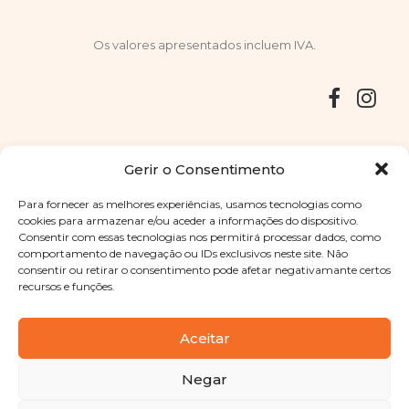
Os valores apresentados incluem IVA.
Entregas
Devoluções
Livro de Reclamações
Gerir o Consentimento
Para fornecer as melhores experiências, usamos tecnologias como
cookies para armazenar e/ou aceder a informações do dispositivo.
Consentir com essas tecnologias nos permitirá processar dados, como
Copyright © 2025
Sabores Santa Clara
. Todos os direitos
comportamento de navegação ou IDs exclusivos neste site. Não
reservados
Política de Privacidade
|
Termos e condições
consentir ou retirar o consentimento pode afetar negativamante certos
recursos e funções.
Designed by
Shift Your Branding Agency
| Powered by
BOLEIMA
Aceitar
Negar
Pay