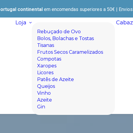
ortugal continental
em encomendas superiores a 50€ | Envios e
Loja
Cabaz
Rebuçado de Ovo
Bolos, Bolachas e Tostas
Tisanas
Frutos Secos Caramelizados
Compotas
Xaropes
Licores
Patês de Azeite
Queijos
Vinho
Azeite
Gin