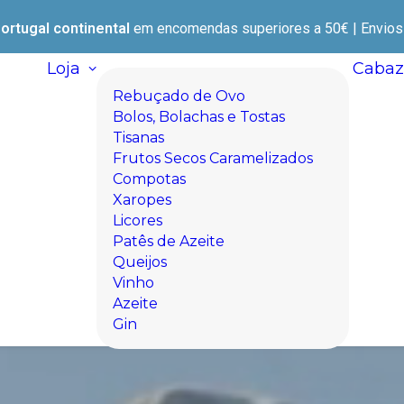
ortugal continental
em encomendas superiores a 50€ | Envios e
Loja
Cabaz
Rebuçado de Ovo
Bolos, Bolachas e Tostas
Tisanas
Frutos Secos Caramelizados
Compotas
Xaropes
Licores
Patês de Azeite
Queijos
Vinho
Azeite
Gin