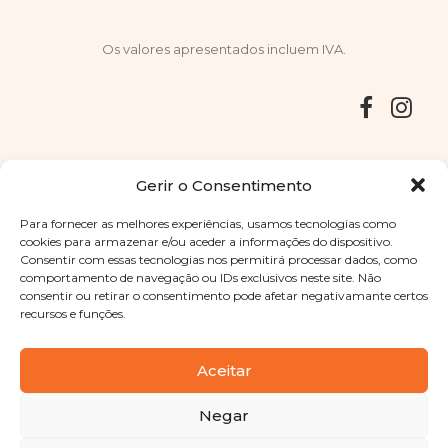
Os valores apresentados incluem IVA.
Entregas
Devoluções
Livro de Reclamações
Gerir o Consentimento
Para fornecer as melhores experiências, usamos tecnologias como
cookies para armazenar e/ou aceder a informações do dispositivo.
Consentir com essas tecnologias nos permitirá processar dados, como
Copyright © 2025
Sabores Santa Clara
. Todos os direitos
comportamento de navegação ou IDs exclusivos neste site. Não
reservados
Política de Privacidade
|
Termos e condições
consentir ou retirar o consentimento pode afetar negativamante certos
recursos e funções.
Designed by
Shift Your Branding Agency
| Powered by
BOLEIMA
Aceitar
Negar
Pay