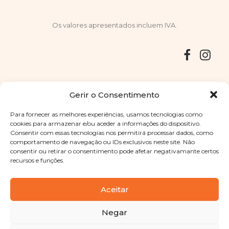
Os valores apresentados incluem IVA.
Entregas
Devoluções
Livro de Reclamações
Gerir o Consentimento
Para fornecer as melhores experiências, usamos tecnologias como
cookies para armazenar e/ou aceder a informações do dispositivo.
Consentir com essas tecnologias nos permitirá processar dados, como
Copyright © 2025
Sabores Santa Clara
. Todos os direitos
comportamento de navegação ou IDs exclusivos neste site. Não
reservados
Política de Privacidade
|
Termos e condições
consentir ou retirar o consentimento pode afetar negativamante certos
recursos e funções.
Designed by
Shift Your Branding Agency
| Powered by
BOLEIMA
Aceitar
Negar
Pay