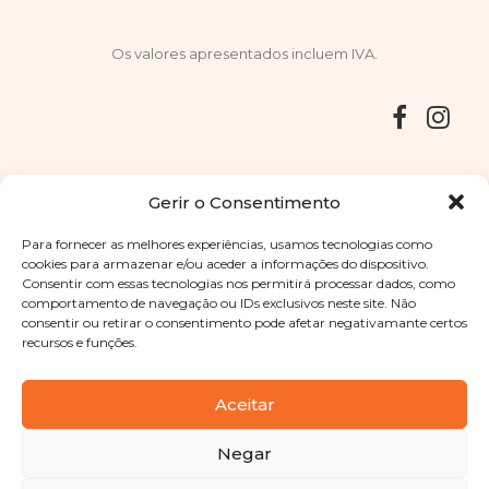
Os valores apresentados incluem IVA.
Entregas
Devoluções
Livro de Reclamações
Gerir o Consentimento
Para fornecer as melhores experiências, usamos tecnologias como
cookies para armazenar e/ou aceder a informações do dispositivo.
Consentir com essas tecnologias nos permitirá processar dados, como
Copyright © 2025
Sabores Santa Clara
. Todos os direitos
comportamento de navegação ou IDs exclusivos neste site. Não
reservados
Política de Privacidade
|
Termos e condições
consentir ou retirar o consentimento pode afetar negativamante certos
recursos e funções.
Designed by
Shift Your Branding Agency
| Powered by
BOLEIMA
Aceitar
Negar
Pay