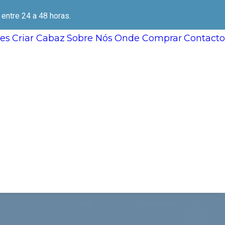
ntre 24 a 48 horas.
es
Criar Cabaz
Sobre Nós
Onde Comprar
Contacto