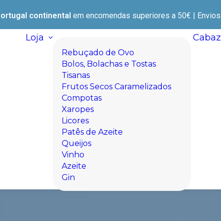
ortugal continental
em encomendas superiores a 50€ | Envios e
Loja
Cabaz
Rebuçado de Ovo
Bolos, Bolachas e Tostas
Tisanas
Frutos Secos Caramelizados
Compotas
Xaropes
Licores
Patês de Azeite
Queijos
Vinho
Azeite
Gin