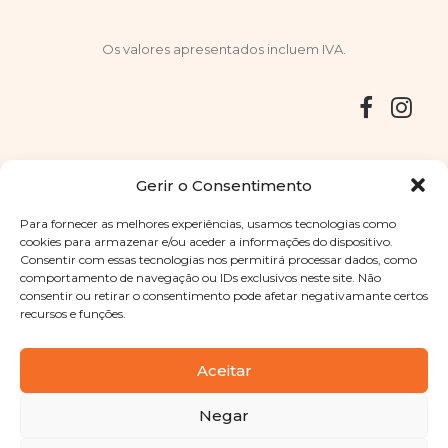
Os valores apresentados incluem IVA.
Entregas
Devoluções
Livro de Reclamações
Gerir o Consentimento
Para fornecer as melhores experiências, usamos tecnologias como
cookies para armazenar e/ou aceder a informações do dispositivo.
Consentir com essas tecnologias nos permitirá processar dados, como
Copyright © 2025
Sabores Santa Clara
. Todos os direitos
comportamento de navegação ou IDs exclusivos neste site. Não
reservados
Política de Privacidade
|
Termos e condições
consentir ou retirar o consentimento pode afetar negativamante certos
recursos e funções.
Designed by
Shift Your Branding Agency
| Powered by
BOLEIMA
Aceitar
Negar
Pay