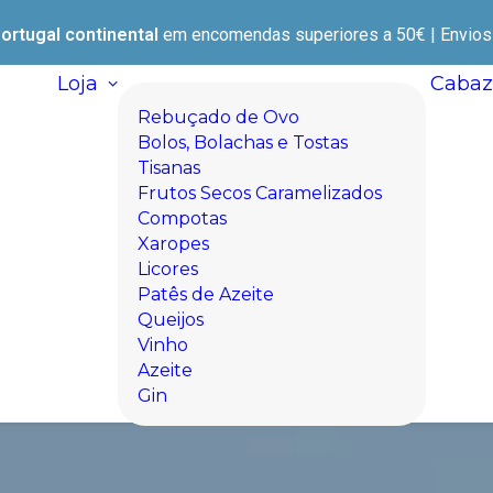
ortugal continental
em encomendas superiores a 50€ | Envios e
Loja
Cabaz
Rebuçado de Ovo
Bolos, Bolachas e Tostas
Tisanas
Frutos Secos Caramelizados
Compotas
Xaropes
Licores
Patês de Azeite
Queijos
Vinho
Azeite
Gin