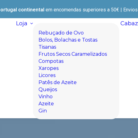
ortugal continental
em encomendas superiores a 50€ | Envios e
Loja
Cabaz
Rebuçado de Ovo
Bolos, Bolachas e Tostas
Tisanas
Frutos Secos Caramelizados
Compotas
Xaropes
Licores
Patês de Azeite
Queijos
Vinho
Azeite
Gin