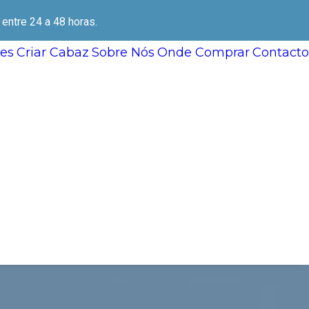
ntre 24 a 48 horas.
es
Criar Cabaz
Sobre Nós
Onde Comprar
Contacto