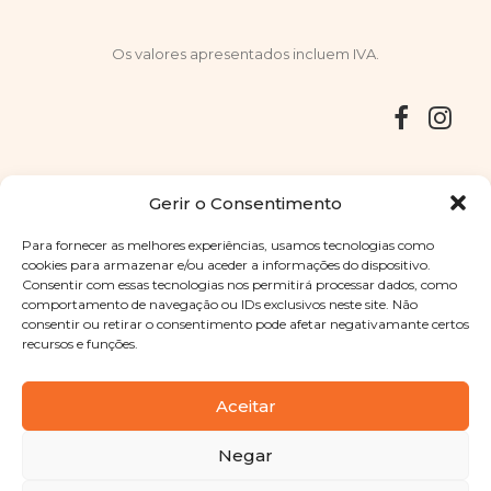
Os valores apresentados incluem IVA.
Entregas
Devoluções
Livro de Reclamações
Gerir o Consentimento
Para fornecer as melhores experiências, usamos tecnologias como
cookies para armazenar e/ou aceder a informações do dispositivo.
Consentir com essas tecnologias nos permitirá processar dados, como
Copyright © 2025
Sabores Santa Clara
. Todos os direitos
comportamento de navegação ou IDs exclusivos neste site. Não
reservados
Política de Privacidade
|
Termos e condições
consentir ou retirar o consentimento pode afetar negativamante certos
recursos e funções.
Designed by
Shift Your Branding Agency
| Powered by
BOLEIMA
Aceitar
Negar
Pay