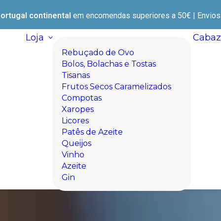
ortugal continental
em encomendas superiores a 50€ | Envios e
Loja
Cabaz
Rebuçado de Ovo
Bolos, Bolachas e Tostas
Tisanas
Frutos Secos Caramelizados
Compotas
Xaropes
Licores
Patês de Azeite
Queijos
Vinho
Azeite
Gin