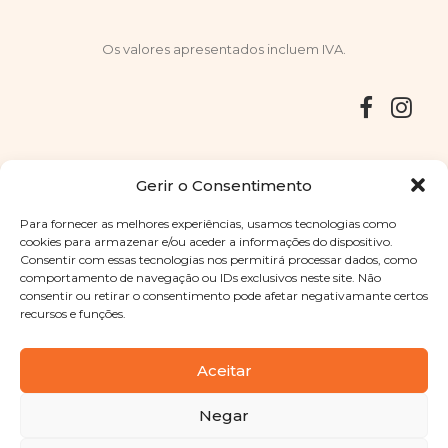
Os valores apresentados incluem IVA.
Entregas
Devoluções
Livro de Reclamações
Gerir o Consentimento
Para fornecer as melhores experiências, usamos tecnologias como
cookies para armazenar e/ou aceder a informações do dispositivo.
Consentir com essas tecnologias nos permitirá processar dados, como
Copyright © 2025
Sabores Santa Clara
. Todos os direitos
comportamento de navegação ou IDs exclusivos neste site. Não
reservados
Política de Privacidade
|
Termos e condições
consentir ou retirar o consentimento pode afetar negativamante certos
recursos e funções.
Designed by
Shift Your Branding Agency
| Powered by
BOLEIMA
Aceitar
Negar
Pay