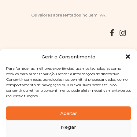
Os valores apresentados incluem IVA.
Entregas
Devoluções
Livro de Reclamações
Gerir o Consentimento
Para fornecer as melhores experiências, usamos tecnologias como
cookies para armazenar e/ou aceder a informações do dispositivo.
Consentir com essas tecnologias nos permitirá processar dados, como
Copyright © 2025
Sabores Santa Clara
. Todos os direitos
comportamento de navegação ou IDs exclusivos neste site. Não
reservados
Política de Privacidade
|
Termos e condições
consentir ou retirar o consentimento pode afetar negativamante certos
recursos e funções.
Designed by
Shift Your Branding Agency
| Powered by
BOLEIMA
Aceitar
Negar
Pay