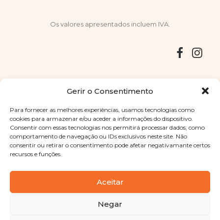
Os valores apresentados incluem IVA.
Entregas
Devoluções
Livro de Reclamações
Gerir o Consentimento
Para fornecer as melhores experiências, usamos tecnologias como
cookies para armazenar e/ou aceder a informações do dispositivo.
Consentir com essas tecnologias nos permitirá processar dados, como
Copyright © 2025
Sabores Santa Clara
. Todos os direitos
comportamento de navegação ou IDs exclusivos neste site. Não
reservados
Política de Privacidade
|
Termos e condições
consentir ou retirar o consentimento pode afetar negativamante certos
recursos e funções.
Designed by
Shift Your Branding Agency
| Powered by
BOLEIMA
Aceitar
Negar
Pay