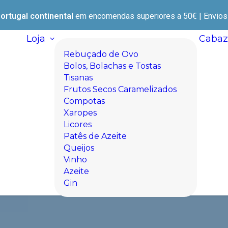
ortugal continental
em encomendas superiores a 50€ | Envios e
Loja
Cabaz
Rebuçado de Ovo
Bolos, Bolachas e Tostas
Tisanas
Frutos Secos Caramelizados
Compotas
Xaropes
Licores
Patês de Azeite
Queijos
Vinho
Azeite
Gin