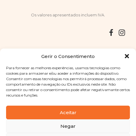
Os valores apresentados incluem IVA.
Entregas
Devoluções
Livro de Reclamações
Gerir o Consentimento
Para fornecer as melhores experiências, usamos tecnologias como
cookies para armazenar e/ou aceder a informações do dispositivo.
Consentir com essas tecnologias nos permitirá processar dados, como
Copyright © 2025
Sabores Santa Clara
. Todos os direitos
comportamento de navegação ou IDs exclusivos neste site. Não
reservados
Política de Privacidade
|
Termos e condições
consentir ou retirar o consentimento pode afetar negativamante certos
recursos e funções.
Designed by
Shift Your Branding Agency
| Powered by
BOLEIMA
Aceitar
Negar
Pay