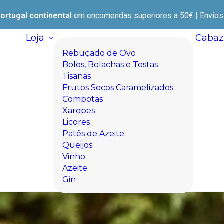
ortugal continental
em encomendas superiores a 50€ | Envios e
Loja
Cabaz
Rebuçado de Ovo
Bolos, Bolachas e Tostas
Tisanas
Frutos Secos Caramelizados
Compotas
Xaropes
Licores
Patês de Azeite
Queijos
Vinho
Azeite
Gin