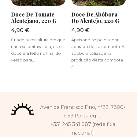
ADICIONAR
ADICIONAR
Doce De Tomate
Doce De Abóbora
Alentejano, 220 G
Do Alentejo, 220 G
4,90
€
4,90
€
Criado numa altura em que
Apaixone-se pelo sabor
nada se deitava fora, este
apurado desta compota. A
doce era feito no final do
abóbora utilizada na
verão para…
produção desta compota
é…
Avenida Francisco Fino, nº22, 7300-
053 Portalegre
+351 245 341 087 (rede fixa
nacional)