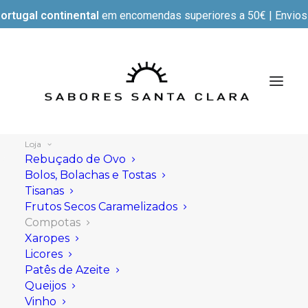
ortugal continental
em encomendas superiores a 50€ | Envios e
Loja
Rebuçado de Ovo
Bolos, Bolachas e Tostas
Tisanas
Mostrar filtros
Frutos Secos Caramelizados
Compotas
Xaropes
Licores
Patês de Azeite
Queijos
Vinho