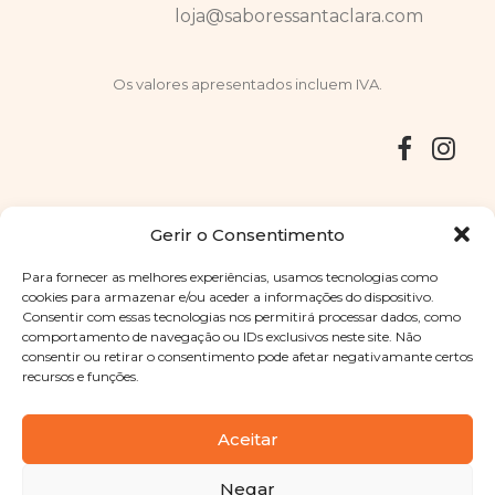
loja@saboressantaclara.com
Os valores apresentados incluem IVA.
Entregas
Devoluções
Livro de Reclamações
Gerir o Consentimento
Para fornecer as melhores experiências, usamos tecnologias como
cookies para armazenar e/ou aceder a informações do dispositivo.
Consentir com essas tecnologias nos permitirá processar dados, como
Copyright © 2025
Sabores Santa Clara
. Todos os direitos
comportamento de navegação ou IDs exclusivos neste site. Não
reservados
Política de Privacidade
|
Termos e condições
consentir ou retirar o consentimento pode afetar negativamante certos
recursos e funções.
Designed by
Shift Your Branding Agency
| Powered by
BOLEIMA
Aceitar
Negar