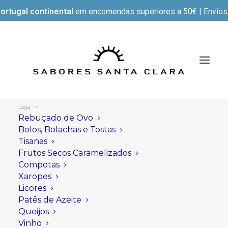
ortugal continental
em encomendas superiores a 50€ | Envios e
Loja
Rebuçado de Ovo
Bolos, Bolachas e Tostas
Tisanas
Mostrar filtros
Frutos Secos Caramelizados
Compotas
Xaropes
Licores
Patês de Azeite
Queijos
Vinho