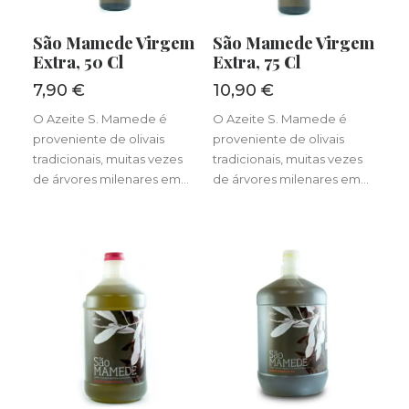
LER MAIS
LER MAIS
São Mamede Virgem
São Mamede Virgem
Extra, 50 Cl
Extra, 75 Cl
7,90
€
10,90
€
O Azeite S. Mamede é
O Azeite S. Mamede é
proveniente de olivais
proveniente de olivais
tradicionais, muitas vezes
tradicionais, muitas vezes
de árvores milenares em…
de árvores milenares em…