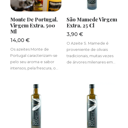
ADICIONAR
LER MAIS
Monte De Portugal,
São Mamede Virgem
Virgem Extra, 500
Extra, 25 Cl
Ml
3,90
€
14,00
€
O Azeite S. Mamede é
Os azeites Monte de
proveniente de olivais
Portugal caracterizam-se
tradicionais, muitas vezes
pelo seu aroma e sabor
de árvores milenares em…
intensos, pela frescura, o…