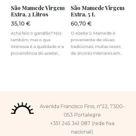
LER MAIS
LER MAIS
São Mamede Virgem
São Mamede Virgem
Extra, 2 Litros
Extra, 5 L
35,10
€
60,70
€
Acha feio o garrafão? Nós
O Azeite S. Mamede é
também, mas o que
proveniente de olivais
interessa é a qualidade e a
tradicionais, muitas vezes
proveniência do azeite!…
de árvores milenares em…
Avenida Francisco Fino, nº22, 7300-
053 Portalegre
+351 245 341 087 (rede fixa
nacional)