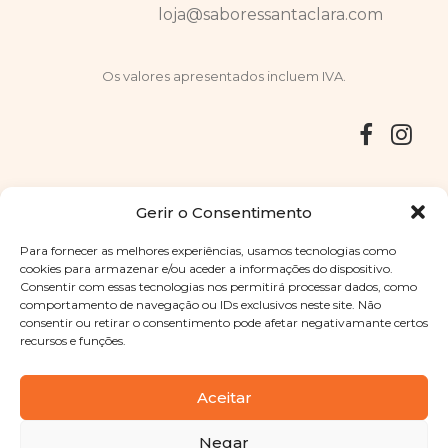
loja@saboressantaclara.com
Os valores apresentados incluem IVA.
Entregas
Devoluções
Livro de Reclamações
Gerir o Consentimento
Para fornecer as melhores experiências, usamos tecnologias como
cookies para armazenar e/ou aceder a informações do dispositivo.
Consentir com essas tecnologias nos permitirá processar dados, como
Copyright © 2025
Sabores Santa Clara
. Todos os direitos
comportamento de navegação ou IDs exclusivos neste site. Não
reservados
Política de Privacidade
|
Termos e condições
consentir ou retirar o consentimento pode afetar negativamante certos
recursos e funções.
Designed by
Shift Your Branding Agency
| Powered by
BOLEIMA
Aceitar
Negar