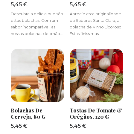
5,45
€
5,45
€
Descubra a delícia que são
Aprecie esta originalidade
estas bolachas! Com um
da Sabores Santa Clara, a
sabor incomparável, as
bolacha de Vinho Licoroso.
nossas bolachas de limão…
Estas finíssimas…
ADICIONAR
ADICIONAR
Bolachas De
Tostas De Tomate &
Cerveja, 80 G
Orégãos, 120 G
5,45
€
5,45
€