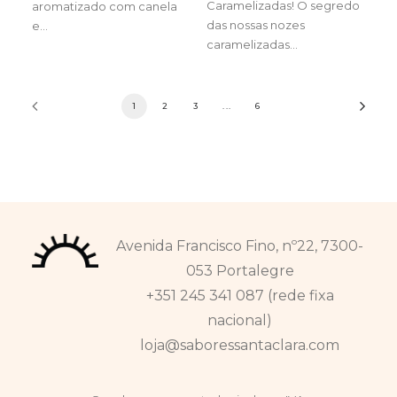
Caramelizadas! O segredo
aromatizado com canela
das nossas nozes
e…
caramelizadas…
1
2
3
...
6
Avenida Francisco Fino, nº22, 7300-
053 Portalegre
+351 245 341 087 (rede fixa
nacional)
loja@saboressantaclara.com