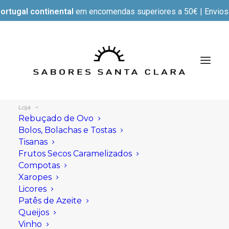
ortugal continental
em encomendas superiores a 50€ | Envios e
Loja
Rebuçado de Ovo
Bolos, Bolachas e Tostas
Tisanas
Mostrar filtros
Frutos Secos Caramelizados
Compotas
Xaropes
Licores
Patês de Azeite
Queijos
Vinho