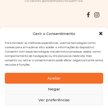
Os valores apresentados incluem IVA.
Entregas
Devoluções
Livro de Reclamações
Gerir o Consentimento
Para fornecer as melhores experiências, usamos tecnologias como
cookies para armazenar e/ou aceder a informações do dispositivo.
Consentir com essas tecnologias nos permitirá processar dados, como
Copyright © 2025
Sabores Santa Clara
. Todos os direitos
comportamento de navegação ou IDs exclusivos neste site. Não
reservados
Política de Privacidade
|
Termos e condições
consentir ou retirar o consentimento pode afetar negativamante certos
recursos e funções.
Designed by
Shift Your Branding Agency
| Powered by
BOLEIMA
Aceitar
Negar
Pay
Ver preferências
Pay