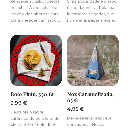
Renda-se ao sabor destas
Sinta a qualidade e o sabor
bolachas! As bolachas de
único das nossas bolachas
cerveja da Sabores Santa
levemente salgadas, que
Clara oferecem um sabor…
numa embalagem reúne…
ADICIONAR
ADICIONAR
Bolo Finto, 350 Gr
Noz Caramelizada,
65 G
2,99
€
4,95
€
Descubra o sabor
Deixe-se levar aos céus
autêntico do bolo finto do
com as estas Nozes
Alentejo. Este bolo doce,