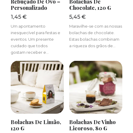
Rebuçado De Ovo –
Bolachas De
Personalizado
Chocolate, 120 G
1,45
€
5,45
€
Um apontamento
Maravilhe-se com as nossas
inesquecível para festas e
bolachas de chocolate.
eventos. Um presente
Estas bolachas combinam
cuidado que todos
a riqueza dos grãos de…
gostam receber e…
ADICIONAR
ADICIONAR
Bolachas De Limão,
Bolachas De Vinho
120 G
Licoroso, 80 G