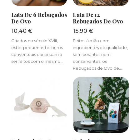
ADICIONAR
ADICIONAR
Lata De 6 Rebuçados
Lata De 12
De Ovo
Rebuçados De Ovo
10,40
€
15,90
€
Criados no século XVIII,
Feitos à mão com
estes pequenos tesouros
ingredientes de qualidade,
conventuais continuam a
sem corantes nem
ser feitos com o mesmo…
conservantes, os
Rebuçados de Ovo de…
ADICIONAR
ADICIONAR