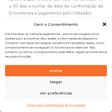
a 30 dias a contar da data da Confirmação da
Encomenda e pagamento pelo Utilizador.
Gerir o Consentimento
10.2. Sob condição de os mesmos se
encontrarem disponíveis (ver Cláusula 9.1. e 9.4.
Para fornecer as melhores experiências, usamos tecnologias como
destes Termos e Condições), a SSC envidará os
cookies para armazenar e/ou aceder a informações do dispositivo.
Consentir com essas tecnologias nos permitirá processar dados, como
seus melhores esforços para que os Produtos
comportamento de navegação ou IDs exclusivos neste site. Não
consentir ou retirar o consentimento pode afetar negativamante certos
constantes de uma Confirmação de Envio
recursos e funções.
sejam entregues ao Utilizador dentro do prazo
de entrega referido na nota encomenda
Aceitar
gerada no momento imediatamente anterior à
Confirmação de Encomenda pelo Utilizador e
Negar
antes do processamento do pagamento.
Ver preferências
10.3. Para efeitos dos presentes Termos e
Política de Cookies
Política de Privacidade
Condições, uma “entrega” considera-se