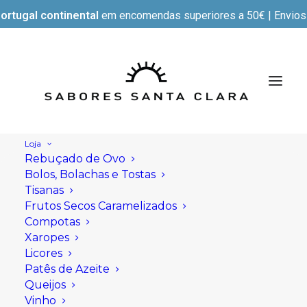
ortugal continental
em encomendas superiores a 50€ | Envios e
Loja
Rebuçado de Ovo
TERMOS E CONDIÇÕES
Bolos, Bolachas e Tostas
DE COMPRA E VENDA
Tisanas
Frutos Secos Caramelizados
DE PRODUTOS
Compotas
Xaropes
SABORES SANTA CLARA
Licores
E SUAS
Patês de Azeite
Queijos
REPRESENTADAS NA
Vinho