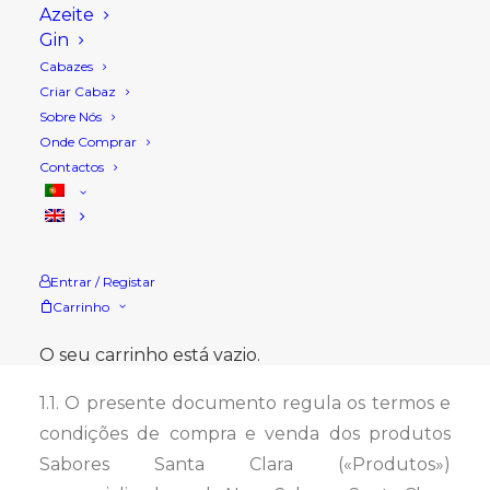
Azeite
LOJA ONLINE
Gin
Cabazes
Criar Cabaz
HTTP://SABORESSANTACLARA.COM
Sobre Nós
Onde Comprar
Contactos
ANTES DE PREMIR A TECLA “CONFIRMAR
ENCOMENDA E PROSSEGUIR PARA
PAGAMENTO” NO FINAL DA OPERAÇÃO DE
ENCOMENDA, DEVERÁ LER ATENTAMENTE
Entrar / Registar
ESTES TERMOS E CONDIÇÕES
Carrinho
1.
Objecto
O seu carrinho está vazio.
1.1. O presente documento regula os termos e
condições de compra e venda dos produtos
Sabores Santa Clara («Produtos»)