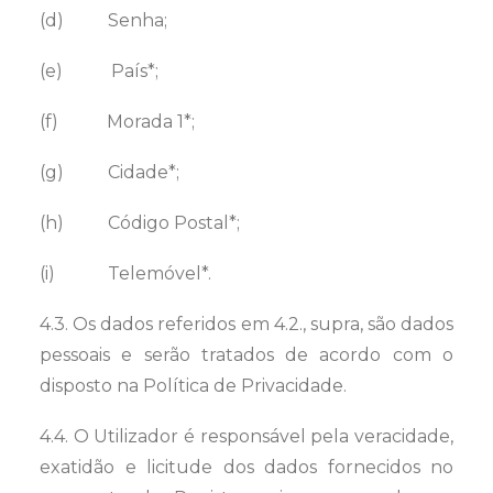
(d) Senha;
(e) País*;
(f) Morada 1*;
(g) Cidade*;
(h) Código Postal*;
(i) Telemóvel*.
4.3. Os dados referidos em 4.2., supra, são dados
pessoais e serão tratados de acordo com o
disposto na Política de Privacidade.
4.4. O Utilizador é responsável pela veracidade,
exatidão e licitude dos dados fornecidos no