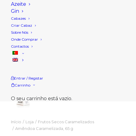
Azeite
Gin
Cabazes
Criar Cabaz
Sobre Nós
Onde Comprar
Contactos
Entrar / Registar
Carrinho
O seu carrinho está vazio.
Início
Loja
Frutos Secos Caramelizados
Amêndoa Caramelizada, 65 g