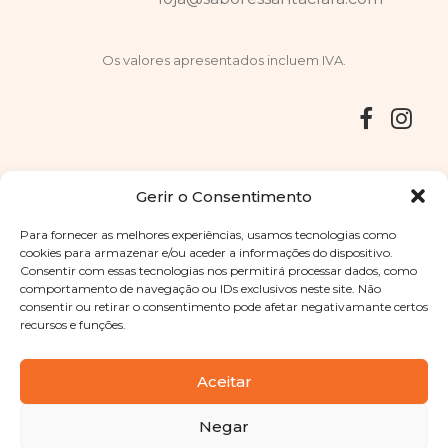
Os valores apresentados incluem IVA.
Entregas
Devoluções
Livro de Reclamações
Gerir o Consentimento
Para fornecer as melhores experiências, usamos tecnologias como
cookies para armazenar e/ou aceder a informações do dispositivo.
Consentir com essas tecnologias nos permitirá processar dados, como
Copyright © 2025
Sabores Santa Clara
. Todos os direitos
comportamento de navegação ou IDs exclusivos neste site. Não
reservados
Política de Privacidade
|
Termos e condições
consentir ou retirar o consentimento pode afetar negativamante certos
recursos e funções.
Designed by
Shift Your Branding Agency
| Powered by
BOLEIMA
Aceitar
Negar