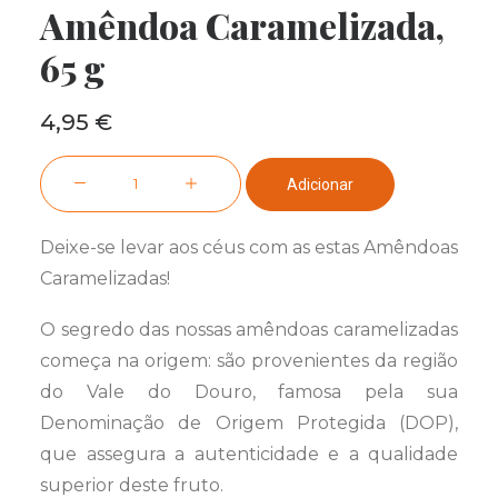
Amêndoa Caramelizada,
65 g
4,95
€
Quantidade
Adicionar
de
Amêndoa
Deixe-se levar aos céus com as estas Amêndoas
Caramelizada,
Caramelizadas!
65
g
O segredo das nossas amêndoas caramelizadas
começa na origem: são provenientes da região
do Vale do Douro, famosa pela sua
Denominação de Origem Protegida (DOP),
que assegura a autenticidade e a qualidade
superior deste fruto.