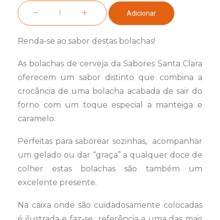
Quantidade
Adicionar
de
Bolachas
Renda-se ao sabor destas bolachas!
de
Cerveja,
As bolachas de cerveja da Sabores Santa Clara
80
oferecem um sabor distinto que combina a
g
crocância de uma bolacha acabada de sair do
forno com um toque especial a manteiga e
caramelo.
Perfeitas para saborear sozinhas, acompanhar
um gelado ou dar “graça” a qualquer doce de
colher estas bolachas são também um
excelente presente.
Na caixa onde são cuidadosamente colocadas
é ilustrada e faz-se referência a uma das mais