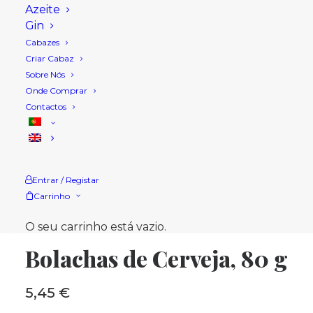
Azeite
Gin
Cabazes
Criar Cabaz
Sobre Nós
Onde Comprar
Contactos
Entrar / Registar
Carrinho
Início
Loja
Bolos, Bolachas e Tostas
Bolachas de Cerveja, 80 g
O seu carrinho está vazio.
Bolachas de Cerveja, 80 g
5,45
€