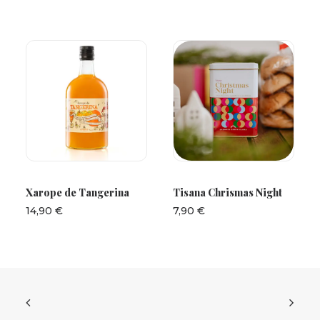
ADICIONAR
LER MAIS
Xarope de Tangerina
Tisana Chrismas Night
14,90
€
7,90
€