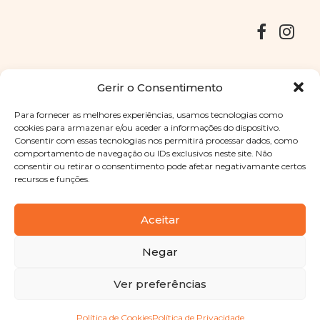
Entregas
Devoluções
Livro de Reclamações
Gerir o Consentimento
Para fornecer as melhores experiências, usamos tecnologias como
cookies para armazenar e/ou aceder a informações do dispositivo.
Consentir com essas tecnologias nos permitirá processar dados, como
Copyright © 2025
Sabores Santa Clara
. Todos os direitos
comportamento de navegação ou IDs exclusivos neste site. Não
reservados
Política de Privacidade
|
Termos e condições
consentir ou retirar o consentimento pode afetar negativamante certos
recursos e funções.
Designed by
Shift Your Branding Agency
| Powered by
BOLEIMA
Aceitar
Negar
Pay
Ver preferências
Pay
Política de Cookies
Política de Privacidade