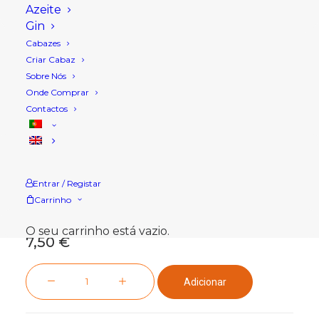
Azeite
Gin
Cabazes
Criar Cabaz
Sobre Nós
Onde Comprar
Contactos
Início
Loja
Caixas
Caixa de Madeira, Tamanho Médio
Caixa de Madeira,
Entrar / Registar
Tamanho Médio
Carrinho
O seu carrinho está vazio.
7,50
€
Quantidade
Adicionar
de
Caixa