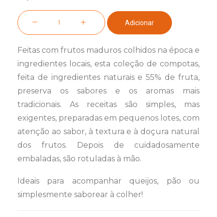
Quantidade
Adicionar
de
Trilogia
Feitas
com
frutos
maduros colhidos na época e
Doces
ingredientes locais, esta coleção de
com
potas,
Artesanais
feita de ingredientes naturais e 55% de fruta,
preserva os sabores e os aromas mais
tradicionais. As receitas são simples, mas
exigentes, preparadas em pequenos lotes,
com
atenção ao sabor, à textura e à doçura natural
dos
frutos
. Depois de cuidadosamente
embaladas, são rotuladas à mão.
Ideais para a
com
panhar queijos, pão ou
simplesmente saborear à colher!