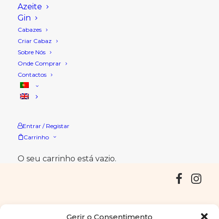
Azeite
Gin
Cabazes
Criar Cabaz
Sobre Nós
Onde Comprar
Avenida Francisco Fino, nº22, 7300-
Contactos
053 Portalegre
+351 245 341 087 (rede fixa
nacional)
loja@saboressantaclara.com
Entrar / Registar
Carrinho
Os valores apresentados incluem IVA.
O seu carrinho está vazio.
Entregas
Devoluções
Livro de Reclamações
Gerir o Consentimento