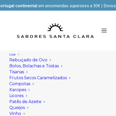
ortugal continental
em encomendas superiores a 50€ | Envios e
Loja
Rebuçado de Ovo
Bolos, Bolachas e Tostas
Newsletter
Tisanas
Frutos Secos Caramelizados
Compotas
Correio eletrónico
Xaropes
Licores
Patês de Azeite
Queijos
Vinho